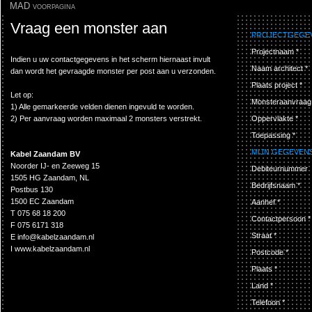
MAD voorpagina
Vraag een monster aan
PROJECTGEGE
Projectnaam *
Indien u uw contactgegevens in het scherm hiernaast invult
Naam architect *
dan wordt het gevraagde monster per post aan u verzonden.
Plaats project *
Let op:
Monsteraanvraag
1) Alle gemarkeerde velden dienen ingevuld te worden.
2) Per aanvraag worden maximaal 2 monsters verstrekt.
Oppervlakte *
Toepassing *
MIJN GEGEVEN
Kabel Zaandam BV
Noorder IJ- en Zeeweg 15
Debiteurnummer
1505 HG Zaandam, NL
Bedrijfsnaam *
Postbus 130
1500 EC Zaandam
Aanhef *
T
075 68 18 200
Contactpersoon *
F
075 6171 318
Straat *
E
info@kabelzaandam.nl
I
www.kabelzaandam.nl
Postcode *
Plaats *
Land *
Telefoon *