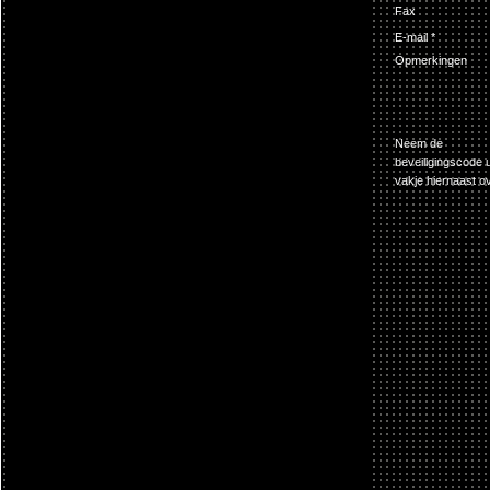
Fax
E-mail *
Opmerkingen
Neem de
beveiligingscode u
vakje hiernaast ov