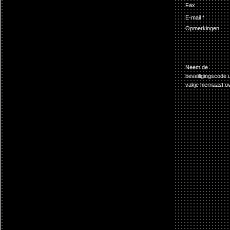
Fax
E-mail *
Opmerkingen
Neem de
beveiligingscode u
vakje hiernaast ov