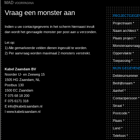
MAD voorpagina
Vraag een monster aan
PROJECTGEGE
Projectnaam *
Indien u uw contactgegevens in het scherm hiernaast invult
Naam architect *
dan wordt het gevraagde monster per post aan u verzonden.
Plaats project *
Let op:
Monsteraanvraag
1) Alle gemarkeerde velden dienen ingevuld te worden.
2) Per aanvraag worden maximaal 2 monsters verstrekt.
Oppervlakte *
Toepassing *
MIJN GEGEVEN
Kabel Zaandam BV
Noorder IJ- en Zeeweg 15
Debiteurnummer
1505 HG Zaandam, NL
Bedrijfsnaam *
Postbus 130
1500 EC Zaandam
Aanhef *
T
075 68 18 200
Contactpersoon *
F
075 6171 318
Straat *
E
info@kabelzaandam.nl
I
www.kabelzaandam.nl
Postcode *
Plaats *
Land *
Telefoon *