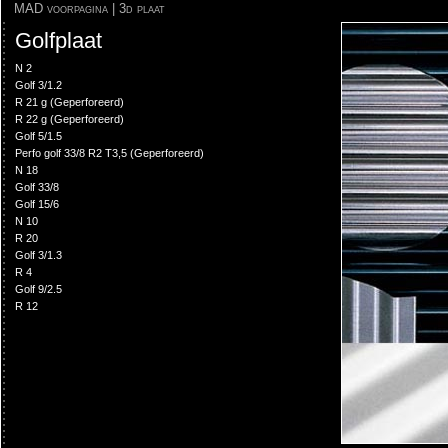
MAD voorpagina
|
3d plaat
Golfplaat
N 2
Golf 3/1.2
R 21 g (Geperforeerd)
R 22 g (Geperforeerd)
Golf 5/1.5
Perfo golf 33/8 R2 T3,5 (Geperforeerd)
N 18
Golf 33/8
Golf 15/6
N 10
R 20
Golf 3/1.3
R 4
Golf 9/2.5
R 12