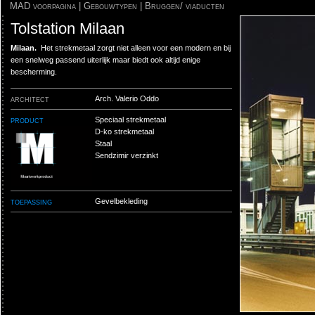
MAD voorpagina
|
Gebouwtypen
|
Bruggen/ viaducten
Tolstation Milaan
Milaan.
Het strekmetaal zorgt niet alleen voor een modern en bij
een snelweg passend uiterlijk maar biedt ook altijd enige
bescherming.
architect
Arch. Valerio Oddo
product
Speciaal strekmetaal
D-ko strekmetaal
Staal
Sendzimir verzinkt
toepassing
Gevelbekleding