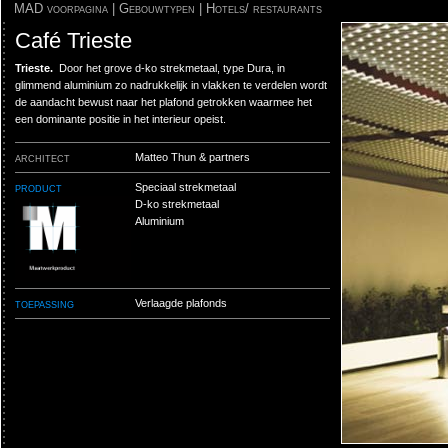
MAD voorpagina
|
Gebouwtypen
|
Hotels/ restaurants
Café Trieste
Trieste.
Door het grove d-ko strekmetaal, type Dura, in
glimmend aluminium zo nadrukkelijk in vlakken te verdelen wordt
de aandacht bewust naar het plafond getrokken waarmee het
een dominante positie in het interieur opeist.
architect
Matteo Thun & partners
product
Speciaal strekmetaal
D-ko strekmetaal
Aluminium
toepassing
Verlaagde plafonds