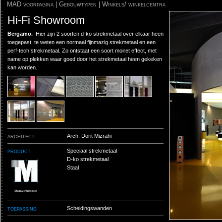
MAD voorpagina
|
Gebouwtypen
|
Winkels/ winkelcentra
Hi-Fi Showroom
Bergamo.
Hier zijn 2 soorten d-ko strekmetaal over elkaar heen
toegepast, te weten een normaal fijnmazig strekmetaal en een
perf-tech strekmetaal. Zo ontstaat een soort moiret effect, met
name op plekken waar goed door het strekmetaal heen gekeken
kan worden.
architect
Arch. Dorit Mizrahi
product
Speciaal strekmetaal
D-ko strekmetaal
Staal
toepassing
Scheidingswanden