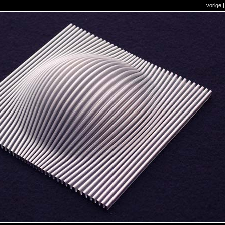
vorige
|