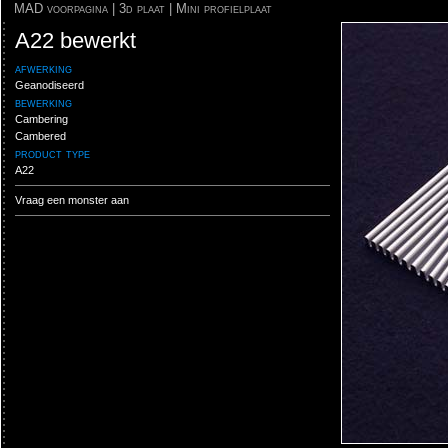
MAD voorpagina
|
3d plaat
|
Mini profielplaat
A22 bewerkt
afwerking
Geanodiseerd
bewerking
Cambering
Cambered
product type
A22
Vraag een monster aan