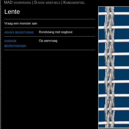
MAD voorpagina
|
D-sign weefsels
|
Kabelweefsel
Lente
Vraag een monster aan
advies bevestiging
Rondstang met oogbout
overige
Op aanvraag
bevestigingen