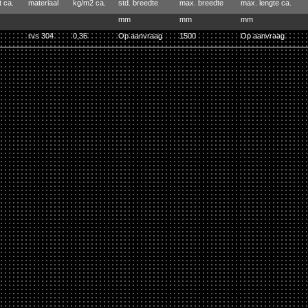
t ca.
materiaal
kg/m2 ca.
std. breedte
max. breedte
max. lengte ca.
mm
mm
mm
rvs 304
0,36
Op aanvraag
1500
Op aanvraag