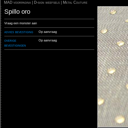
MAD voorpagina
|
D-sign weefsels
|
Metal Couture
Spillo oro
Vraag een monster aan
advies bevestiging
Op aanvraag
overige
Op aanvraag
bevestigingen