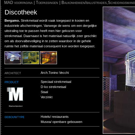
MAD voorpagina
|
Toepassingen
|
Balkonhekken/balustrades
,
Scheidingswan
Discotheek
Bergamo.
Strekmetaal wordt vaak toegepast in kooien en
industriele afschermingen. Vanwege de wens om een dergelijke
uitstraling toe te passen heeft men hier gekozen voor
strekmetaal. Daarnaast is het materiaal natuurlijk zeer geschikt
om als doorvalbeveiliging in te zetten waardoor in de gehele
ruimte het zelfde materiaal consequent kon worden toegepast.
architect
Arch.Tonino Vecchi
product
Speciaal strekmetaal
D-ko strekmetaal
Staal
Verzinkt
gebouwtype
Hotels/ restaurants
Musea/ openbare gebouwen