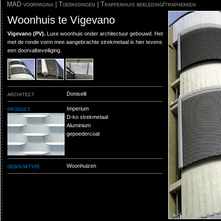
MAD voorpagina
|
Toepassingen
|
Trappenhuis bekleding/traphekken
Woonhuis te Vigevano
Vigevano (PV).
Luxe woonhuis onder architectuur gebouwd. Het
met de ronde vorm mee aangebrachte strekmetaal is hier tevens
een doorvalbeveiliging.
architect
Doniselli
product
Imperium
D-ko strekmetaal
Aluminium
gepoedercoat
gebouwtype
Woonhuizen