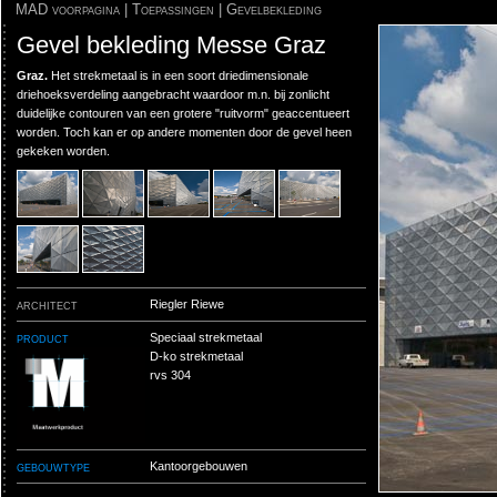
MAD voorpagina
|
Toepassingen
|
Gevelbekleding
Gevel bekleding Messe Graz
Graz.
Het strekmetaal is in een soort driedimensionale
driehoeksverdeling aangebracht waardoor m.n. bij zonlicht
duidelijke contouren van een grotere "ruitvorm" geaccentueert
worden. Toch kan er op andere momenten door de gevel heen
gekeken worden.
architect
Riegler Riewe
product
Speciaal strekmetaal
D-ko strekmetaal
rvs 304
gebouwtype
Kantoorgebouwen